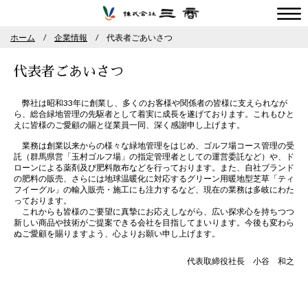
株式会社三商
ホーム
企業情報
代表者ごあいさつ
代表者ごあいさつ
弊社は昭和33年に創業し、多くのお客様や関係者の皆様に支えられなが
ら、総合緑地管理の先駆者として着実に成長を遂げております。これもひと
えに皆様のご愛顧の賜と従業員一同、深く感謝申し上げます。
業務は創業以来からの様々な緑地管理をはじめ、ゴルフ場コース管理の受
託（群馬県営「玉村ゴルフ場」の指定管理者としての運営委託など）や、ド
ローンによる薬剤及び肥料散布などを行っております。また、自社ブランド
の肥料の販売、さらには地球温暖化に対応するグリーン用暖地型芝草「ティ
フイーグル」の輸入販売・施工にも注力するなど、現在の業務は多岐にわた
っております。
これからも皆様のご要望に真摯にお応えしながら、広い探求心を持ちつつ
新しい商品や技術がご提案できる会社を目指してまいります。今後も変わら
ぬご愛顧を賜りますよう、心よりお願い申し上げます。
代表取締役社長 小谷 和之